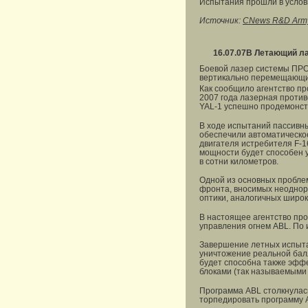
Испытания прошли в услов
Источник:
CNews R&D Arm
16.07.07
В Летающий ла
Боевой лазер системы ПРО 
вертикально перемещающие
Как сообщило агентство п
2007 года лазерная против
YAL-1 успешно продемонст
В ходе испытаний пассивны
обеспечили автоматическо
двигателя истребителя F-1
мощности будет способен у
в сотни километров.
Одной из основных проблем
фронта, вносимых неоднор
оптики, аналогичных широ
В настоящее агентство пр
управления огнем ABL. По 
Завершение летных испыта
уничтожение реальной балл
будет способна также эфф
блоками (так называемыми
Программа ABL столкнулас
торпедировать программу 