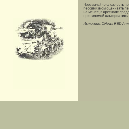
Чрезвычайно сложность про
пессимизмом оценивать пе
не менее, в арсенале сред
приемлемой альтернативы 
Источник:
CNews R&D Arm