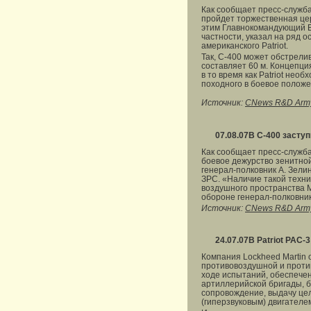
Как сообщает пресс-служба
пройдет торжественная цер
этим Главнокомандующий ВВ
частности, указал на ряд 
американского Patriot.
Так, С-400 может обстрелив
составляет 60 м. Концепци
в то время как Patriot не
походного в боевое положени
Источник:
CNews R&D Arm
07.08.07
В С-400 засту
Как сообщает пресс-служба
боевое дежурство зенитно
генерал-полковник А. Зели
ЗРС. «Наличие такой техн
воздушного пространства 
обороне генерал-полковни
Источник:
CNews R&D Arm
24.07.07
В Patriot РАС
Компания Lockheed Martin
противовоздушной и против
ходе испытаний, обеспечен
артиллерийской бригады, б
сопровождение, выдачу це
(гиперзвуковым) двигателе