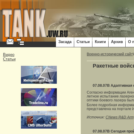
Засада
Статьи
Книги
Архив
О 
Видео
Военно-исторический сайт
Статьи
Ракетные войс
07.08.07
В Адаптивная 
Согласно информации Аген
летное испытание лазерно
оптики боевого лазера был
Более подробная информац
представлена на портале 
Источник:
CNews R&D Arm
07.08.07
В Сегодня про