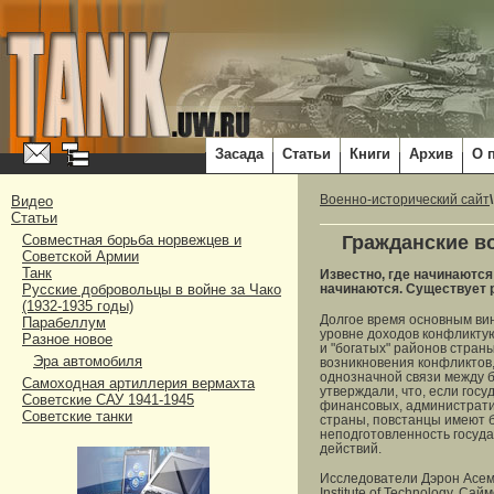
Засада
Статьи
Книги
Архив
О 
Видео
Военно-исторический сайт
Статьи
Гражданские в
Совместная борьба норвежцев и
Советской Армии
Танк
Известно, где начинаютс
Русские добровольцы в войне за Чако
начинаются. Существует р
(1932-1935 годы)
Долгое время основным вин
Парабеллум
уровне доходов конфликтую
Разное новое
и "богатых" районов страны
Эра автомобиля
возникновения конфликтов,
однозначной связи между 
Самоходная артиллерия вермахта
утверждали, что, если гос
Советские САУ 1941-1945
финансовых, административ
Советские танки
страны, повстанцы имеют б
неподготовленность госуда
действий.
Исследователи Дэрон Асемо
Institute of Technology, 