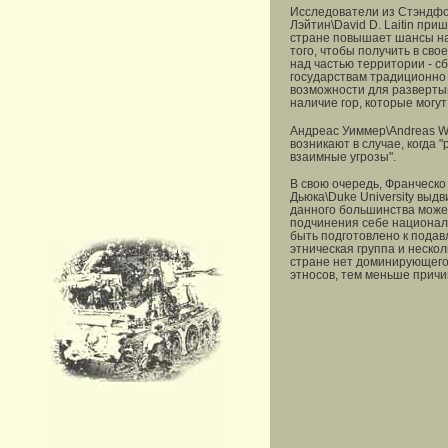
Исследователи из Стэндфор
Лэйтин\David D. Laitin при
стране повышает шансы на
того, чтобы получить в св
над частью территории - с
государствам традиционно
возможности для разверты
наличие гор, которые могу
Андреас Уиммер\Andreas Wi
возникают в случае, когда
взаимные угрозы".
В свою очередь, Франческо
Дьюка\Duke University выдв
данного большинства може
подчинения себе национал
быть подготовлено к подав
этническая группа и неско
стране нет доминирующего 
этносов, тем меньше причи