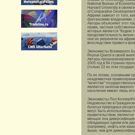
National Bureau of Econom
Harvard University в своем
of Comparative Development
Африки зависит от того, ка
британскими владениями, г
Авторы объясняют этот па
права, частная собственно
которых является "Кодекс 
продолжительность жизни н
они не укореняли на африк
впоследствии привел к кро
Экономисты Всемирного Ба
Reynal-Querol в своей книг
Авторы проанализировали 2
2005 год в 94 странах пр
(только 22 из этих государ
По их логике, основными 
неадекватная правоохранит
"качества" государственны
являются залогом мирного 
населения имеют лишь вто
Экономисты Пол Коллер\Pau
Недовольство в Гражданских
богатых природных ресурс
могут быть использованы п
правительством, являются 
меньше она диверсифициров
обладающих одним или двум
(например, нефть или какао
выше, чем для диверсифиц