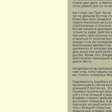
стоили друг друга, а именн
силах давало шан-сы на ак
Как только пал Порт-Артур
сил на Дальнем Востоке с
Рожествен-ского привели к
теряли боеспособ-ность в 
стратегическое и политиче-
России попало в своеобраз
тельность ходов. Действите
при-знать свою военную сл
отказаться от попытки быс
похода столь же последова
благополучно миновать Цу-
удаленного от японских ко
двух дозор-ных крейсеров 
русских. Кроме того, Влади
благополучно пришедший в 
другое место.
Неоднократно высказывалис
ские силы, попытавшись пр
вос-точного побережья Япо
Надуманность подобных ра
броненосцев (с учетом кол
данным В.П.Костен-ко) . Эт
ласковых тропических широ
ной у столь большой и мед
Владиво-стокского крейсер
восточного побережья. А д
парохода, который нельзя 
тать с большой точностью, 
невыгод-ных условиях севе