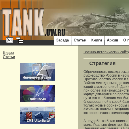
Засада
Статьи
Книги
Архив
О 
Видео
Военно-исторический сайт
Статьи
Стратегия
Обреченность похода эска
руко-водство России в несч
Противоборство России и Я
Войска микадо, высадившие
каций с метрополией. Да и 
при более активных действ
корпус дви-нулся по просто
пути его снабжения мог бы
блокированной в своей баз
только новые броненосцы и
активным шагом. Соединивш
которое отчасти компенсир
А неудобство было поистин
миль. Реально флот мог баз
Печилийского залива, а Вл