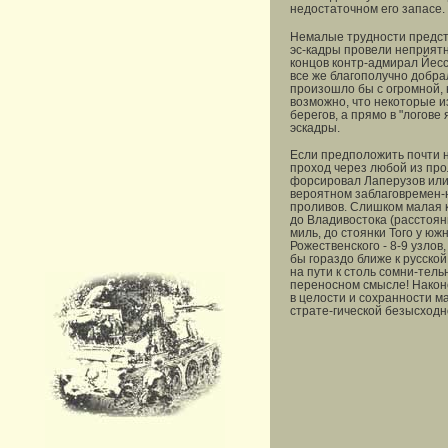
недостаточном его запасе.
Немалые трудности предст
эс-кадры провели неприятны
концов контр-адмирал Йесс
все же благополучно добра
произошло бы с огромной, 
возможно, что некоторые из
берегов, а прямо в "логов
эскадры.
Если предположить почти н
проход через любой из про
форсировал Лаперузов или 
вероятном заблаговремен-н
проливов. Слишком малая к
до Владивостока (расстояни
миль, до стоянки Того у юж
Рожественского - 8-9 узлов
бы гораздо ближе к русско
на пути к столь сомни-тел
переносном смысле! Наконе
в целости и сохранности м
страте-гической безысходн